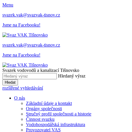
Menu
svazek.vak@svazvak-tisnov.cz
Jsme na Facebooku!
svazek.vak@svazvak-tisnov.cz
Jsme na Facebooku!
Svazek vodovodů a kanalizací Tišnovsko
Hledaný výraz
Hledat
rozšířené vyhledávání
O nás
Základní údaje a kontakt
Orgány společnosti
Stručný profil společnosti a historie
Činnost svazku
Vodohospodářská infrastruktura
Provozovatel VAS