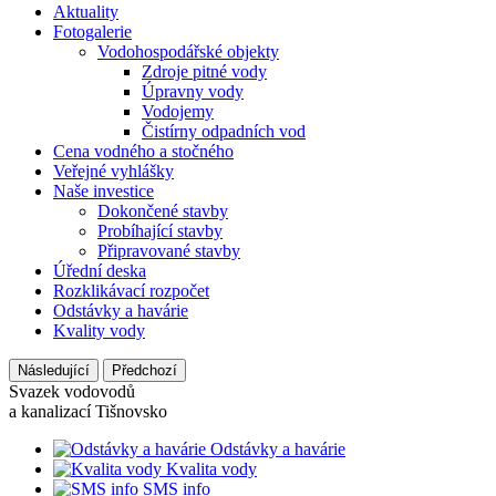
Aktuality
Fotogalerie
Vodohospodářské objekty
Zdroje pitné vody
Úpravny vody
Vodojemy
Čistírny odpadních vod
Cena vodného a stočného
Veřejné vyhlášky
Naše investice
Dokončené stavby
Probíhající stavby
Připravované stavby
Úřední deska
Rozklikávací rozpočet
Odstávky a havárie
Kvality vody
Následující
Předchozí
Svazek vodovodů
a kanalizací Tišnovsko
Odstávky a havárie
Kvalita vody
SMS info