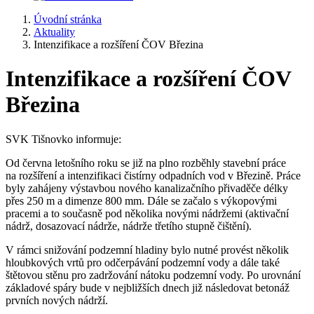
Úvodní stránka
Aktuality
Intenzifikace a rozšíření ČOV Březina
Intenzifikace a rozšíření ČOV
Březina
SVK Tišnovko informuje:
Od června letošního roku se již na plno rozběhly stavební práce
na rozšíření a intenzifikaci čistírny odpadních vod v Březině. Práce
byly zahájeny výstavbou nového kanalizačního přivaděče délky
přes 250 m a dimenze 800 mm. Dále se začalo s výkopovými
pracemi a to současně pod několika novými nádržemi (aktivační
nádrž, dosazovací nádrže, nádrže třetího stupně čištění).
V rámci snižování podzemní hladiny bylo nutné provést několik
hloubkových vrtů pro odčerpávání podzemní vody a dále také
štětovou stěnu pro zadržování nátoku podzemní vody. Po urovnání
základové spáry bude v nejbližších dnech již následovat betonáž
prvních nových nádrží.