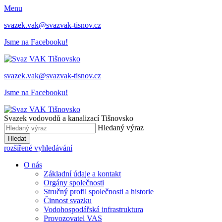
Menu
svazek.vak@svazvak-tisnov.cz
Jsme na Facebooku!
svazek.vak@svazvak-tisnov.cz
Jsme na Facebooku!
Svazek vodovodů a kanalizací Tišnovsko
Hledaný výraz
Hledat
rozšířené vyhledávání
O nás
Základní údaje a kontakt
Orgány společnosti
Stručný profil společnosti a historie
Činnost svazku
Vodohospodářská infrastruktura
Provozovatel VAS