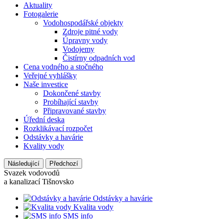
Aktuality
Fotogalerie
Vodohospodářské objekty
Zdroje pitné vody
Úpravny vody
Vodojemy
Čistírny odpadních vod
Cena vodného a stočného
Veřejné vyhlášky
Naše investice
Dokončené stavby
Probíhající stavby
Připravované stavby
Úřední deska
Rozklikávací rozpočet
Odstávky a havárie
Kvality vody
Následující
Předchozí
Svazek vodovodů
a kanalizací Tišnovsko
Odstávky a havárie
Kvalita vody
SMS info