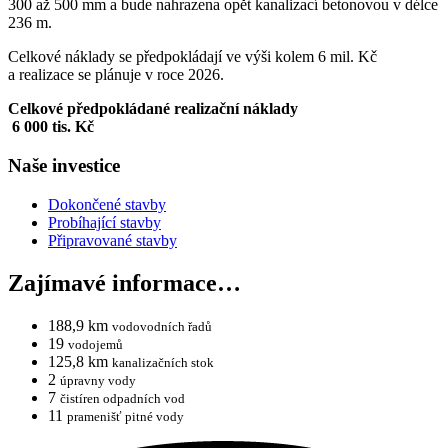
300 až 500 mm a bude nahrazena opět kanalizací betonovou v délce
236 m.
Celkové náklady se předpokládají ve výši kolem 6 mil. Kč
a realizace se plánuje v roce 2026.
Celkové předpokládané realizační náklady
6 000 tis. Kč
Naše investice
Dokončené stavby
Probíhající stavby
Připravované stavby
Zajímavé informace…
188,9 km
vodovodních řadů
19
vodojemů
125,8 km
kanalizačních stok
2
úpravny vody
7
čistíren odpadních vod
11
pramenišť pitné vody