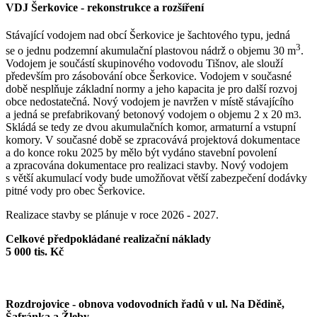
VDJ Šerkovice - rekonstrukce a rozšíření
Stávající vodojem nad obcí Šerkovice je šachtového typu, jedná
3
se o jednu podzemní akumulační plastovou nádrž o objemu 30 m
.
Vodojem je součástí skupinového vodovodu Tišnov, ale slouží
především pro zásobování obce Šerkovice. Vodojem v současné
době nesplňuje základní normy a jeho kapacita je pro další rozvoj
obce nedostatečná. Nový vodojem je navržen v místě stávajícího
a jedná se prefabrikovaný betonový vodojem o objemu 2 x 20 m
.
3
Skládá se tedy ze dvou akumulačních komor, armaturní a vstupní
komory. V současné době se zpracovává projektová dokumentace
a do konce roku 2025 by mělo být vydáno stavební povolení
a zpracována dokumentace pro realizaci stavby. Nový vodojem
s větší akumulací vody bude umožňovat větší zabezpečení dodávky
pitné vody pro obec Šerkovice.
Realizace stavby se plánuje v roce 2026 - 2027.
Celkové předpokládané realizační náklady
5 000 tis. Kč
Rozdrojovice - obnova vodovodních řadů v ul. Na Dědině,
Šafránka a Žleby