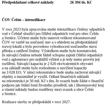
Předpokládané celkové náklady 26 394 tis. Kč
ČOV Čebín – intenzifikace
V roce 2023 byla zpracována studie intenzifikace čistírny odpadních
vod v Čebíně sloužící pro čištění odpadních vod pro obec Čebín
a Sentice. Účelem studie bylo stanovit velikost rekonstruované
ČOV ve vazbě na současný stav a s ohledem na předpokládaný
rozvoj lokalit a bylo provedeno vyhodnocení současného stavu
přítoku a zatížení čistírny. Výsledkem studie bylo konstatování,
že stávající čistírna nebude řádně schopna zajistit čištění odpadních
vod z aglomerace pro nejbližší výhled a je tedy nutno provést její
rozšíření. Stávající kapacita je 2 620 ekvivalentních obyvatel
a na základě studie bylo rozhodnuto o navýšení kapacity
na 3 028 EO. V rámci rekonstrukce bude snaha zachovat stávající
objekty a maximálně je využít. Odhad finančních nákladů
na rekonstrukci je 50 mil. Kč s tím, že svazek bude žádat o finanční
podporu jak Státní fond životního prostředí, tak i Jihomoravský kraj
a vlastní náklady budou rozděleny mezi svazek a obce Čebín
a Sentice.
Realizace stavby se předpokládá v roce 2027.