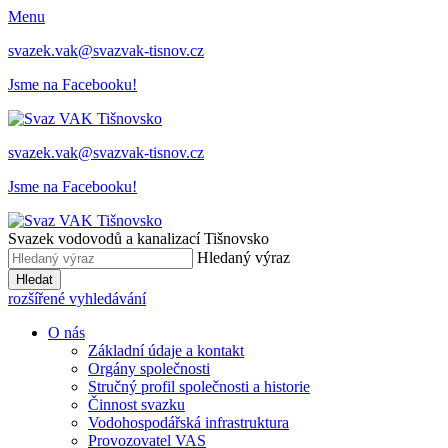
Menu
svazek.vak@svazvak-tisnov.cz
Jsme na Facebooku!
svazek.vak@svazvak-tisnov.cz
Jsme na Facebooku!
Svazek vodovodů a kanalizací Tišnovsko
Hledaný výraz
Hledat
rozšířené vyhledávání
O nás
Základní údaje a kontakt
Orgány společnosti
Stručný profil společnosti a historie
Činnost svazku
Vodohospodářská infrastruktura
Provozovatel VAS