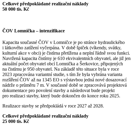
Celkové předpokládané realizační náklady
50 000 tis. Kč
ČOV Lomnička – intenzifikace
Kapacita současné ČOV v Lomničce je po stránce hydraulického
i látkového zatížení vyčerpána. V době špiček (víkendy, svátky,
kulturní akce v obci) je čistírna přetížena a neplní řádně svou funkci.
Navržená kapacita čistírny je 610 ekvivalentních obyvatel, ale již jen
aktuální počet obyvatel obcí Lomnička a Šerkovice, připojených
na čistírnu je 950 obyvatel. Na základě této situace byla v roce
2023 zpracována variantní studie, s tím že byla vybrána varianta
rozšíření ČOV až na 1345 EO s výstavbou jedná nové dosazovací
nádrže o průměru 7 m. V současné době se zpracovává projektová
dokumentace pro povolení stavby a následovat bude projekt
pro realizaci stavby, který bude dokončen do konce roku 2025.
Realizace stavby se předpokládá v roce 2027 až 2028.
Celkové předpokládané realizační náklady
25 000 tis. Kč