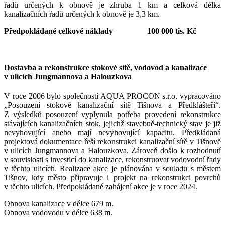
řadů určených k obnově je zhruba 1 km a celková délka
kanalizačních řadů určených k obnově je 3,3 km.
Předpokládané celkové náklady 100 000 tis. Kč
Dostavba a rekonstrukce stokové sítě, vodovod a kanalizace
v ulicích Jungmannova a Halouzkova
V roce 2006 bylo společností AQUA PROCON s.r.o. vypracováno
„Posouzení stokové kanalizační sítě Tišnova a Předklášteří“.
Z výsledků posouzení vyplynula potřeba provedení rekonstrukce
stávajících kanalizačních stok, jejichž stavebně-technický stav je již
nevyhovující anebo mají nevyhovující kapacitu. Předkládaná
projektová dokumentace řeší rekonstrukci kanalizační sítě v Tišnově
v ulicích Jungmannova a Halouzkova. Zároveň došlo k rozhodnutí
v souvislosti s investicí do kanalizace, rekonstruovat vodovodní řady
v těchto ulicích. Realizace akce je plánována v souladu s městem
Tišnov, kdy město připravuje i projekt na rekonstrukci povrchů
v těchto ulicích. Předpokládané zahájení akce je v roce 2024.
Obnova kanalizace v délce 679 m.
Obnova vodovodu v délce 638 m.