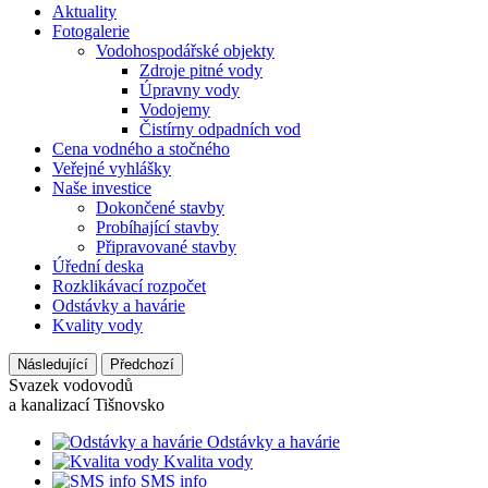
Aktuality
Fotogalerie
Vodohospodářské objekty
Zdroje pitné vody
Úpravny vody
Vodojemy
Čistírny odpadních vod
Cena vodného a stočného
Veřejné vyhlášky
Naše investice
Dokončené stavby
Probíhající stavby
Připravované stavby
Úřední deska
Rozklikávací rozpočet
Odstávky a havárie
Kvality vody
Následující
Předchozí
Svazek vodovodů
a kanalizací Tišnovsko
Odstávky a havárie
Kvalita vody
SMS info