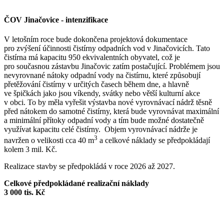
ČOV Jinačovice - intenzifikace
V letošním roce bude dokončena projektová dokumentace
pro zvýšení účinnosti čistírny odpadních vod v Jinačovicích. Tato
čistírna má kapacitu 950 ekvivalentních obyvatel, což je
pro současnou zástavbu Jinačovic zatím postačující. Problémem jsou
nevyrovnané nátoky odpadní vody na čistírnu, které způsobují
přetěžování čistírny v určitých časech během dne, a hlavně
ve špičkách jako jsou víkendy, svátky nebo větší kulturní akce
v obci. To by měla vyřešit výstavba nové vyrovnávací nádrž těsně
před nátokem do samotné čistírny, která bude vyrovnávat maximální
a minimální přítoky odpadní vody a tím bude možné dostatečně
využívat kapacitu celé čistírny. Objem vyrovnávací nádrže je
3
navržen o velikosti cca 40 m
a celkové náklady se předpokládají
kolem 3 mil. Kč.
Realizace stavby se předpokládá v roce 2026 až 2027.
Celkové předpokládané realizační náklady
3 000 tis. Kč