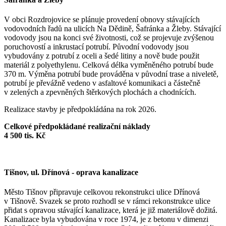
V obci Rozdrojovice se plánuje provedení obnovy stávajících
vodovodních řadů na ulicích Na Dědině, Šafránka a Žleby. Stávající
vodovody jsou na konci své životnosti, což se projevuje zvýšenou
poruchovostí a inkrustací potrubí. Původní vodovody jsou
vybudovány z potrubí z oceli a šedé litiny a nově bude použit
materiál z polyethylenu. Celková délka vyměněného potrubí bude
370 m. Výměna potrubí bude prováděna v původní trase a niveletě,
potrubí je převážně vedeno v asfaltové komunikaci a částečně
v zelených a zpevněných štěrkových plochách a chodnících.
Realizace stavby je předpokládána na rok 2026.
Celkové předpokládané realizační náklady
4 500 tis. Kč
Tišnov, ul. Dřínová - oprava kanalizace
Město Tišnov připravuje celkovou rekonstrukci ulice Dřínová
v Tišnově. Svazek se proto rozhodl se v rámci rekonstrukce ulice
přidat s opravou stávající kanalizace, která je již materiálově dožitá.
Kanalizace byla vybudována v roce 1974, je z betonu v dimenzi