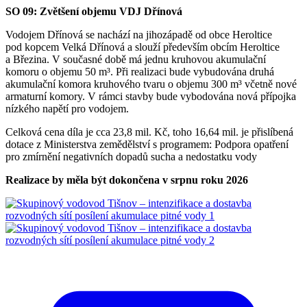
SO 09: Zvětšení objemu VDJ Dřínová
Vodojem Dřínová se nachází na jihozápadě od obce Heroltice
pod kopcem Velká Dřínová a slouží především obcím Heroltice
a Březina. V současné době má jednu kruhovou akumulační
komoru o objemu 50 m³. Při realizaci bude vybudována druhá
akumulační komora kruhového tvaru o objemu 300 m³ včetně nové
armaturní komory. V rámci stavby bude vybodována nová přípojka
nízkého napětí pro vodojem.
Celková cena díla je cca 23,8 mil. Kč, toho 16,64 mil. je přislíbená
dotace z Ministerstva zemědělství s programem: Podpora opatření
pro zmírnění negativních dopadů sucha a nedostatku vody
Realizace by měla být dokončena v srpnu roku 2026