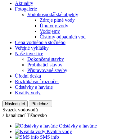
Aktuality
Fotogalerie
Vodohospodářské objekty
Zdroje pitné vody
Úpravny vody
Vodojemy
Čistírny odpadních vod
Cena vodného a stočného
Veřejné vyhlášky
Naše investice
Dokončené stavby
Probíhající stavby
Připravované stavby
Úřední deska
Rozklikávací rozpočet
Odstávky a havárie
Kvality vody
Následující
Předchozí
Svazek vodovodů
a kanalizací Tišnovsko
Odstávky a havárie
Kvalita vody
SMS info