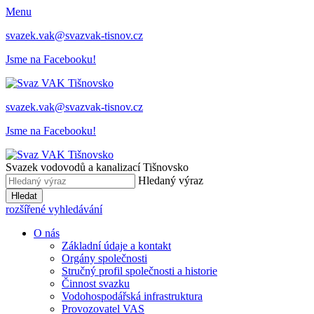
Menu
svazek.vak@svazvak-tisnov.cz
Jsme na Facebooku!
svazek.vak@svazvak-tisnov.cz
Jsme na Facebooku!
Svazek vodovodů a kanalizací Tišnovsko
Hledaný výraz
Hledat
rozšířené vyhledávání
O nás
Základní údaje a kontakt
Orgány společnosti
Stručný profil společnosti a historie
Činnost svazku
Vodohospodářská infrastruktura
Provozovatel VAS