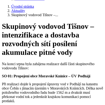
Úvodní stránka
Aktuality
Skupinový vodovod Tišnov –...
Skupinový vodovod Tišnov –
intenzifikace a dostavba
rozvodných sítí posílení
akumulace pitné vody
Na konci srpna byla zahájena realizace další části skupinového
vodovodu Tišnov:
SO 01: Propojení obce Moravské Knínice – ÚV Podhájí
Při realizaci dojde k propojení úpravny vod v Podhájí na katastru
obce Čebín s jímacím územím v Moravských Knínicích. Délka nově
položeného vodovodního řadu bude 1562 m a dvakrát musí
překonat vodní tok a jedenkrát krajskou komunikaci pomocí
protlaků.