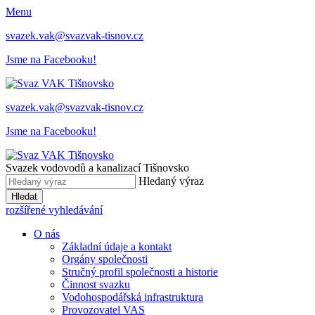
Menu
svazek.vak@svazvak-tisnov.cz
Jsme na Facebooku!
svazek.vak@svazvak-tisnov.cz
Jsme na Facebooku!
Svazek vodovodů a kanalizací Tišnovsko
Hledaný výraz
Hledat
rozšířené vyhledávání
O nás
Základní údaje a kontakt
Orgány společnosti
Stručný profil společnosti a historie
Činnost svazku
Vodohospodářská infrastruktura
Provozovatel VAS