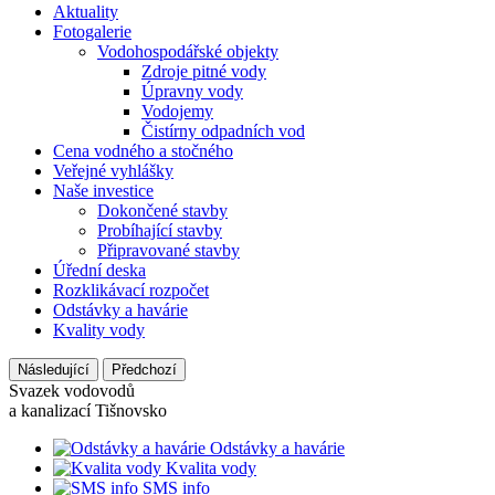
Aktuality
Fotogalerie
Vodohospodářské objekty
Zdroje pitné vody
Úpravny vody
Vodojemy
Čistírny odpadních vod
Cena vodného a stočného
Veřejné vyhlášky
Naše investice
Dokončené stavby
Probíhající stavby
Připravované stavby
Úřední deska
Rozklikávací rozpočet
Odstávky a havárie
Kvality vody
Následující
Předchozí
Svazek vodovodů
a kanalizací Tišnovsko
Odstávky a havárie
Kvalita vody
SMS info