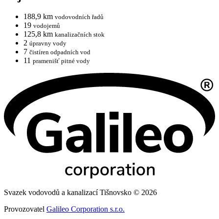
188,9 km
vodovodních řadů
19
vodojemů
125,8 km
kanalizačních stok
2
úpravny vody
7
čistíren odpadních vod
11
pramenišť pitné vody
Svazek vodovodů a kanalizací Tišnovsko © 2026
Provozovatel
Galileo Corporation s.r.o.