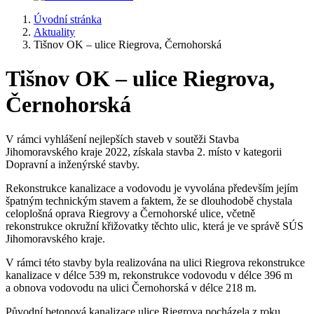
Úvodní stránka
Aktuality
Tišnov OK – ulice Riegrova, Černohorská
Tišnov OK – ulice Riegrova,
Černohorská
V rámci vyhlášení nejlepších staveb v soutěži Stavba
Jihomoravského kraje 2022, získala stavba 2. místo v kategorii
Dopravní a inženýrské stavby.
Rekonstrukce kanalizace a vodovodu je vyvolána především jejím
špatným technickým stavem a faktem, že se dlouhodobě chystala
celoplošná oprava Riegrovy a Černohorské ulice, včetně
rekonstrukce okružní křižovatky těchto ulic, která je ve správě SÚS
Jihomoravského kraje.
V rámci této stavby byla realizována na ulici Riegrova rekonstrukce
kanalizace v délce 539 m, rekonstrukce vodovodu v délce 396 m
a obnova vodovodu na ulici Černohorská v délce 218 m.
Původní betonová kanalizace ulice Riegrova pocházela z roku