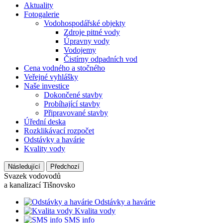
Aktuality
Fotogalerie
Vodohospodářské objekty
Zdroje pitné vody
Úpravny vody
Vodojemy
Čistírny odpadních vod
Cena vodného a stočného
Veřejné vyhlášky
Naše investice
Dokončené stavby
Probíhající stavby
Připravované stavby
Úřední deska
Rozklikávací rozpočet
Odstávky a havárie
Kvality vody
Následující
Předchozí
Svazek vodovodů
a kanalizací Tišnovsko
Odstávky a havárie
Kvalita vody
SMS info