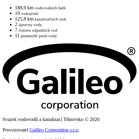
188,9 km
vodovodních řadů
19
vodojemů
125,8 km
kanalizačních stok
2
úpravny vody
7
čistíren odpadních vod
11
pramenišť pitné vody
Svazek vodovodů a kanalizací Tišnovsko © 2026
Provozovatel
Galileo Corporation s.r.o.