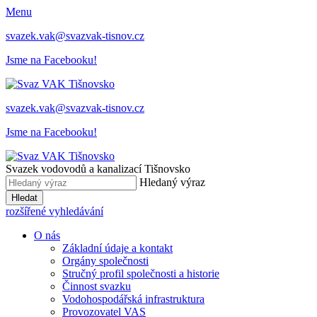
Menu
svazek.vak@svazvak-tisnov.cz
Jsme na Facebooku!
svazek.vak@svazvak-tisnov.cz
Jsme na Facebooku!
Svazek vodovodů a kanalizací Tišnovsko
Hledaný výraz
Hledat
rozšířené vyhledávání
O nás
Základní údaje a kontakt
Orgány společnosti
Stručný profil společnosti a historie
Činnost svazku
Vodohospodářská infrastruktura
Provozovatel VAS