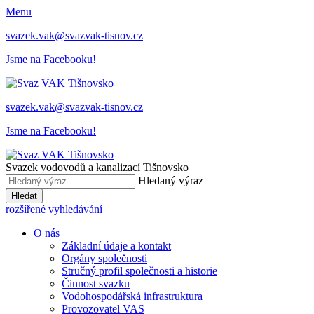
Menu
svazek.vak@svazvak-tisnov.cz
Jsme na Facebooku!
svazek.vak@svazvak-tisnov.cz
Jsme na Facebooku!
Svazek vodovodů a kanalizací Tišnovsko
Hledaný výraz
Hledat
rozšířené vyhledávání
O nás
Základní údaje a kontakt
Orgány společnosti
Stručný profil společnosti a historie
Činnost svazku
Vodohospodářská infrastruktura
Provozovatel VAS