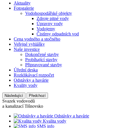
Aktuality
Fotogalerie
Vodohospodářské objekty
Zdroje pitné vody
Úpravny vody
Vodojemy
Čistírny odpadních vod
Cena vodného a stočného
Veřejné vyhlášky
Naše investice
Dokončené stavby
Probíhající stavby
Připravované stavby
Úřední deska
Rozklikávací rozpočet
Odstávky a havárie
Kvality vody
Následující
Předchozí
Svazek vodovodů
a kanalizací Tišnovsko
Odstávky a havárie
Kvalita vody
SMS info