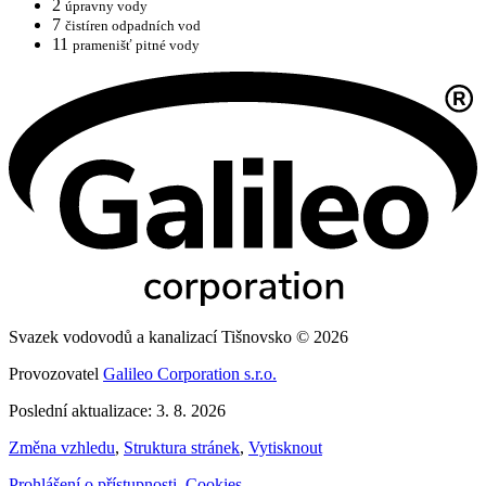
2
úpravny vody
7
čistíren odpadních vod
11
pramenišť pitné vody
Svazek vodovodů a kanalizací Tišnovsko © 2026
Provozovatel
Galileo Corporation s.r.o.
Poslední aktualizace: 3. 8. 2026
Změna vzhledu
,
Struktura stránek
,
Vytisknout
Prohlášení o přístupnosti
,
Cookies