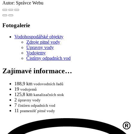
Autor:
Správce Webu
Fotogalerie
Vodohospodářské objekty
Zdroje pitné vody
Úpravny vody
Vodojemy
Čistírny odpadních vod
Zajímavé informace…
188,9 km
vodovodních řadů
19
vodojemů
125,8 km
kanalizačních stok
2
úpravny vody
7
čistíren odpadních vod
11
pramenišť pitné vody