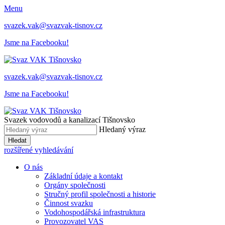
Menu
svazek.vak@svazvak-tisnov.cz
Jsme na Facebooku!
svazek.vak@svazvak-tisnov.cz
Jsme na Facebooku!
Svazek vodovodů a kanalizací Tišnovsko
Hledaný výraz
Hledat
rozšířené vyhledávání
O nás
Základní údaje a kontakt
Orgány společnosti
Stručný profil společnosti a historie
Činnost svazku
Vodohospodářská infrastruktura
Provozovatel VAS