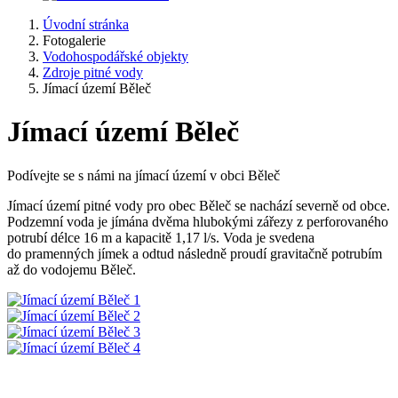
Úvodní stránka
Fotogalerie
Vodohospodářské objekty
Zdroje pitné vody
Jímací území Běleč
Jímací území Běleč
Podívejte se s námi na jímací území v obci Běleč
Jímací území pitné vody pro obec Běleč se nachází severně od obce.
Podzemní voda je jímána dvěma hlubokými zářezy z perforovaného
potrubí délce 16 m a kapacitě 1,17 l/s. Voda je svedena
do pramenných jímek a odtud následně proudí gravitačně potrubím
až do vodojemu Běleč.