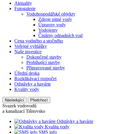
Aktuality
Fotogalerie
Vodohospodářské objekty
Zdroje pitné vody
Úpravny vody
Vodojemy
Čistírny odpadních vod
Cena vodného a stočného
Veřejné vyhlášky
Naše investice
Dokončené stavby
Probíhající stavby
Připravované stavby
Úřední deska
Rozklikávací rozpočet
Odstávky a havárie
Kvality vody
Následující
Předchozí
Svazek vodovodů
a kanalizací Tišnovsko
Odstávky a havárie
Kvalita vody
SMS info